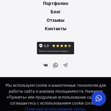
Портфолио
Блог
Отзывы
Контакты
Создать сайт - это наша работа!
Мы используем cookie и аналогичные технологии для
работы сайта и анализа посещаемости. Нажимая
«Принять» или продолжая использование сайта, вы
Веб-студия «ЦЕМЕС» © 2006-2026. Все права защищены.
соглашаетесь с использованием cookie согласно
Сайт не является публичной офертой
Политике использования cookie.
.