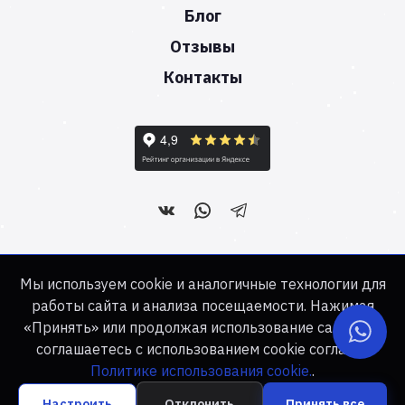
Блог
Отзывы
Контакты
Создать сайт - это наша работа!
Мы используем cookie и аналогичные технологии для
работы сайта и анализа посещаемости. Нажимая
«Принять» или продолжая использование сайта, вы
Веб-студия «ЦЕМЕС» © 2006-2026. Все права защищены.
соглашаетесь с использованием cookie согласно
Сайт не является публичной офертой
Политике использования cookie.
.
Политика обработки персональных данных
Настроить
Отклонить
Принять все